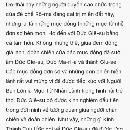
Do-thái hay những người quyền cao chức trọng
của đế chế Rô-ma đang cai trị miền đất này,
nhưng lại là những mục đồng (những mục tử nhí)
đơn sơ hèn mọn. Họ đến với Đức Giê-su bằng
cả tâm hồn. Không những thế, giữa đêm đông
giá lạnh, đoàn chiên của các mục đồng đã sưởi
ấm Đức Giê-su, Đức Ma-ri-a và thánh Giu-se.
Các mục đồng đơn sơ và những con chiên hiền
lành rất vui mừng vì đã được tiếp xúc với Người
Bạn Lớn là Mục Tử Nhân Lành trong hình hài trẻ
thơ. Đức Giê-su có được kinh nghiệm đầu tiên
trong đời mình về tương quan giữa người chăn
chiên và đoàn chiên. Như vậy, những gì Kinh
Thánh Cựu Ước nói về Đức Giê-su đã được ứng