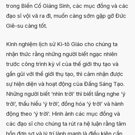
trong Biến Cố Giáng Sinh, các mục đồng và các
đạo sĩ vội vã ra đi, muốn càng sớm gặp gỡ Đức
Giê-su càng tốt.
Kinh nghiệm lịch sử Ki-tô Giáo cho chúng ta
nhận thức rằng những người biết ngạc nhiên
trước công trình kỳ vĩ của thế giới thụ tạo và
gần gũi với thế giới thụ tạo, thì cảm nhận được
sự hiện diện và hoạt động của Đấng Sáng Tạo.
Những người biết ‘nhìn trời’ thì biết lắng nghe ‘‎ý
trời’, thấu hiểu ‘ý trời’, đồng hóa ‘ý trời’ và hành
động theo ‘ý trời’. Hình ảnh các mục đồng và
các đạo sĩ cho chúng ta rút ra hệ luận rằng tâm
hồn đơn sơ và l‎ý trí lành mạnh là điều kiện cần