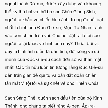
ngoại thành Rô-ma, được xây dựng vào khoảng
thế kỷ thứ hai và thứ ba sau Chúa Giáng Sinh,
người ta khắc vẽ nhiều hình ảnh, trong đó nổi bật
nhất là hình ảnh Đức Giê-su, Mục Tử Nhân Lành
vác con chiên trên vai. Câu hỏi đặt ra là tại sao
người ta lại khắc vẽ hình ảnh này? Thưa, bởi vì,
đây là hình ảnh diễn tả căn tính, đời sống và sứ
mệnh của Đức Giê-su cách đơn sơ và thân mật
nhất. Các tín hữu luôn tin tưởng rằng Đức Giê-su
đến trần gian để qui tụ và dẫn dắt đoàn chiên
tản mát vì tội lỗi và sự chết về cho Thiên Chúa.
Sách Sáng Thế, cuốn sách đầu tiên của bộ Kinh
Thánh, cho chúng ta biết rằng A-ben, Áp-ra-