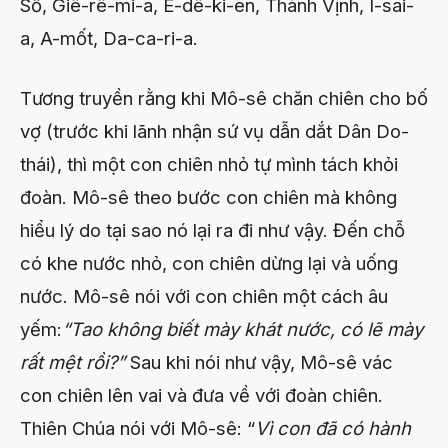
Số, Giê-rê-mi-a, Ê-dê-ki-en, Thánh Vịnh, I-sai-
a, A-mốt, Da-ca-ri-a.
Tương truyền rằng khi Mô-sê chăn chiên cho bố
vợ (trước khi lãnh nhận sứ vụ dẫn dắt Dân Do-
thái), thì một con chiên nhỏ tự mình tách khỏi
đoàn. Mô-sê theo bước con chiên mà không
hiểu l
ý do tại sao nó lại ra đi như vậy. Đến chỗ
có khe nước nhỏ, con chiên dừng lại và uống
nước. Mô-sê nói với con chiên một cách âu
yếm:
“Tao không biết mày khát nước, có lẽ mày
rất mệt rồi?”
Sau khi nói như vậy, Mô-sê vác
con chiên lên vai và đưa về với đoàn chiên.
Thiên Chúa nói với Mô-sê: “
Vì con đã có hành