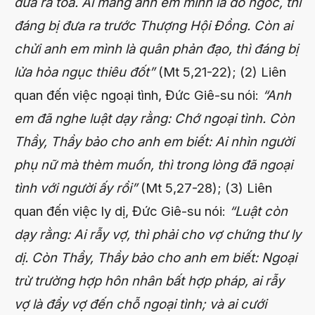
đưa ra tòa. Ai mắng anh em mình là đồ ngốc, thì
đáng bị đưa ra trước Thượng Hội Đồng. Còn ai
chửi anh em mình là quân phản đạo, thì đáng bị
lửa hỏa ngục thiêu đốt”
(Mt 5,21-22); (2) Liên
quan đến việc ngoại tình, Đức Giê-su nói:
“Anh
em đã nghe luật dạy rằng: Chớ ngoại tình. Còn
Thầy, Thầy bảo cho anh em biết: Ai nhìn người
phụ nữ mà thèm muốn, thì trong lòng đã ngoại
tình với người ấy rồi”
(Mt 5,27-28); (3) Liên
quan đến việc ly dị, Đức Giê-su nói:
“Luật còn
dạy rằng: Ai rẫy vợ, thì phải cho vợ chứng thư ly
dị. Còn Thầy, Thầy bảo cho anh em biết: Ngoại
trừ trường hợp hôn nhân bất hợp pháp, ai rẫy
vợ là đẩy vợ đến chỗ ngoại tình; và ai cưới