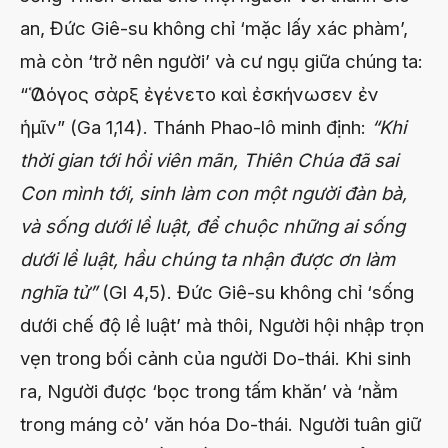
an, Đức Giê-su không chỉ ‘mặc lấy xác phàm’,
mà còn ‘trở nên người’ và cư ngụ giữa chúng ta:
“Ὁ Λόγος σὰρξ ἐγένετο καὶ ἐσκήνωσεν ἐν
ἡμῖν” (Ga 1,14). Thánh Phao-lô minh định:
“Khi
thời gian tới hồi viên mãn, Thiên Chúa đã sai
Con mình tới, sinh làm con một người đàn bà,
và sống dưới lề luật, để chuộc những ai sống
dưới lề luật, hầu chúng ta nhận được ơn làm
nghĩa tử”
(Gl 4,5). Đức Giê-su không chỉ ‘sống
dưới chế độ lề luật’ mà thôi, Người hội nhập trọn
vẹn trong bối cảnh của người Do-thái. Khi sinh
ra, Người được ‘bọc trong tấm khăn’ và ‘nằm
trong máng cỏ’ văn hóa Do-thái. Người tuân giữ