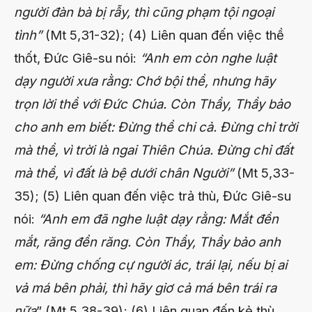
người đàn bà bị rẫy, thì cũng phạm tội ngoại
tình”
(Mt 5,31-32); (4) Liên quan đến việc thề
thốt, Đức Giê-su nói:
“Anh em còn nghe luật
dạy người xưa rằng: Chớ bội thề, nhưng hãy
trọn lời thề với Đức Chúa. Còn Thầy, Thầy bảo
cho anh em biết: Đừng thề chi cả. Đừng chỉ trời
mà thề, vì trời là ngai Thiên Chúa. Đừng chỉ đất
mà thề, vì đất là bệ dưới chân Người”
(Mt 5,33-
35); (5) Liên quan đến việc trả thù, Đức Giê-su
nói:
“Anh em đã nghe luật dạy rằng: Mắt đền
mắt, răng đền răng. Còn Thầy, Thầy bảo anh
em: Đừng chống cự người ác, trái lại, nếu bị ai
vả má bên phải, thì hãy giơ cả má bên trái ra
nữa
” (Mt 5,38-39); (6) Liên quan đến kẻ thù,