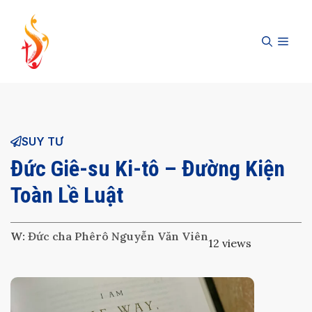
Skip
to
MEN
content
SUY TƯ
Đức Giê-su Ki-tô – Đường Kiện
Toàn Lề Luật
W:
Đức cha Phêrô Nguyễn Văn Viên
12 views