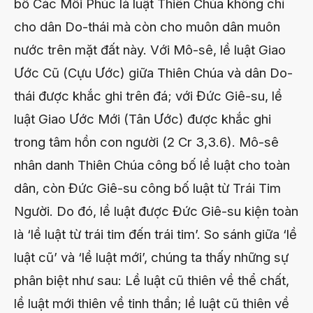
bố Các Mối Phúc là luật Thiên Chúa không chỉ
cho dân Do-thái mà còn cho muôn dân muôn
nước trên mặt đất này. Với Mô-sê, lề luật Giao
Ước Cũ (Cựu Ước) giữa Thiên Chúa và dân Do-
thái được khắc ghi trên đá; với Đức Giê-su, lề
luật Giao Ước Mới (Tân Ước) được khắc ghi
trong tâm hồn con người (2 Cr 3,3.6). Mô-sê
nhân danh Thiên Chúa công bố lề luật cho toàn
dân, còn Đức Giê-su công bố luật từ Trái Tim
Người. Do đó, lề luật được Đức Giê-su kiện toàn
là ‘lề luật từ trái tim đến trái tim’. So sánh giữa ‘lề
luật cũ’ và ‘lề luật mới’, chúng ta thấy những sự
phân biệt như sau: Lề luật cũ thiên về thể chất,
lề luật mới thiên về tinh thần; lề luật cũ thiên về