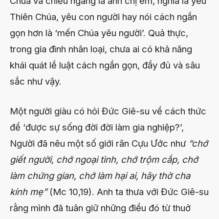
Chúa và chiều ngang là anh chị em, nghĩa là yêu
Thiên Chúa, yêu con người hay nói cách ngắn
gọn hơn là ‘mến Chúa yêu người’. Quả thực,
trong gia đình nhân loại, chưa ai có khả năng
khái quát lề luật cách ngắn gọn, đầy đủ và sâu
sắc như vậy.
Một người giàu có hỏi Đức Giê-su về cách thức
để ‘được sự sống đời đời làm gia nghiệp?’,
Người đã nêu một số giới răn Cựu Ước như
“chớ
giết người, chớ ngoại tình, chớ trộm cắp, chớ
làm chứng gian, chớ làm hại ai, hãy thờ cha
kính mẹ”
(Mc 10,19). Anh ta thưa với Đức Giê-su
rằng mình đã tuân giữ những điều đó từ thuở