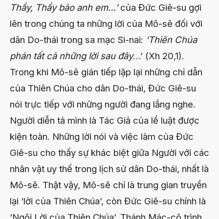
Thầy, Thầy bảo anh em…’
của Đức Giê-su gợi
lên trong chúng ta những lời của Mô-sê đối với
dân Do-thái trong sa mạc Si-nai:
‘Thiên Chúa
phán tất cả những lời sau đây
…’ (Xh 20,1).
Trong khi Mô-sê gián tiếp lặp lại những chỉ dẫn
của Thiên Chúa cho dân Do-thái, Đức Giê-su
nói trực tiếp với những người đang lắng nghe.
Người diễn tả mình là Tác Giả của lề luật được
kiện toàn. Những lời nói và việc làm của Đức
Giê-su cho thấy sự khác biệt giữa Người với các
nhân vật uy thế trong lịch sử dân Do-thái, nhất là
Mô-sê. Thật vậy, Mô-sê chỉ là trung gian truyền
lại ‘lời của Thiên Chúa’, còn Đức Giê-su chính là
‘Ngôi Lời của Thiên Chúa’. Thánh Mác-cô trình