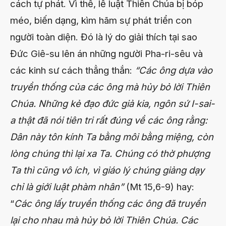
cách tự phát. Vì thế, lề luật Thiên Chúa bị bóp
méo, biến dạng, kìm hãm sự phát triển con
người toàn diện. Đó là lý do giải thích tại sao
Đức Giê-su lên án những người Pha-ri-sêu và
các kinh sư cách thẳng thắn:
“Các ông dựa vào
truyền thống của các ông mà hủy bỏ lời Thiên
Chúa. Những kẻ đạo đức giả kia, ngôn sứ I-sai-
a thật đã nói tiên tri rất đúng về các ông rằng:
Dân này tôn kính Ta bằng môi bằng miệng, còn
lòng chúng thì lại xa Ta. Chúng có thờ phượng
Ta thì cũng vô ích, vì giáo lý chúng giảng dạy
chỉ là giới luật phàm nhân”
(Mt 15,6-9) hay:
“
Các ông lấy truyền thống các ông đã truyền
lại cho nhau mà hủy bỏ lời Thiên Chúa. Các