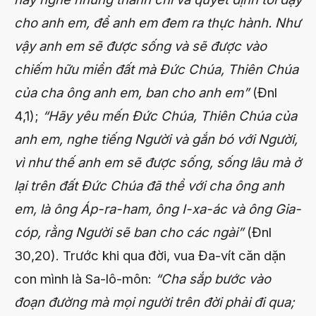
cho anh em, để anh em đem ra thực hành. Như
vậy anh em sẽ được sống và sẽ được vào
chiếm hữu miền đất mà Đức Chúa, Thiên Chúa
của cha ông anh em, ban cho anh em”
(Đnl
4,1);
“Hãy yêu mến Đức Chúa, Thiên Chúa của
anh em, nghe tiếng Người và gắn bó với Người,
vì như thế anh em sẽ được sống, sống lâu mà ở
lại trên đất Đức Chúa đã thề với cha ông anh
em, là ông Áp-ra-ham, ông I-xa-ác và ông Gia-
cóp, rằng Người sẽ ban cho các ngài”
(Đnl
30,20). Trước khi qua đời, vua Đa-vít căn dặn
con mình là Sa-lô-môn:
“Cha sắp bước vào
đoạn đường mà mọi người trên đời phải đi qua;