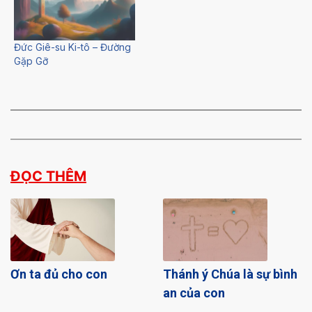
Đức Giê-su Ki-tô – Đường
Gặp Gỡ
ĐỌC THÊM
Ơn ta đủ cho con
Thánh ý Chúa là sự bình
an của con