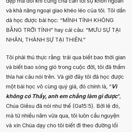
đẹp mà đôi khi cũng chả cần tới sự khôn ngoan
và khả năng ngoại giao khéo léo của tôi. Tôi dần
dà học được bài học: “MÌNH TÍNH KHÔNG
BẰNG TRỜI TÍNH” hay cái câu: “MƯU SỰ TẠI
NHÂN, THÀNH SỰ TẠI THIÊN.”
Tôi phải thú thực rằng: trải qua biết bao thời gian
và biết bao sóng gió trong cuộc đời, tôi đã thấm
thía hai câu nói trên. Và giờ đây tôi đã học được
một bài học vô cùng quý giá, đó chính là, “
Vì
không có Thầy, anh em chẳng làm gì được
”,
Chúa Giêsu đã nói như thế (Ga15:5). Bởi lẽ đó,
mà từ nhiều năm vừa qua, tôi luôn cầu nguyện
và xin Chúa dạy cho tôi biết đi theo đường lối