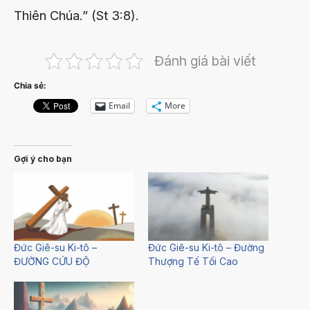
Thiên Chúa.” (St 3:8).
Đánh giá bài viết
Chia sẻ:
Email
More
Gợi ý cho bạn
Đức Giê-su Ki-tô –
Đức Giê-su Ki-tô – Đường
ĐƯỜNG CỨU ĐỘ
Thượng Tế Tối Cao