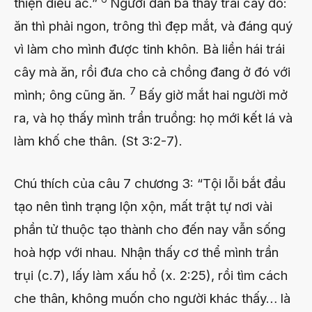
thiện điều ác.”
Người đàn bà thấy trái cây đó:
ăn thì phải ngon, trông thì đẹp mắt, và đáng quý
vì làm cho mình được tinh khôn. Bà liền hái trái
cây mà ăn, rồi đưa cho cả chồng đang ở đó với
7
mình; ông cũng ăn.
Bấy giờ mắt hai người mở
ra, và họ thấy mình trần truồng: họ mới kết lá và
làm khố che thân. (St 3:2-7).
Chú thích của câu 7 chương 3: “Tội lỗi bắt đầu
tạo nên tình trạng lộn xộn, mất trật tự nơi vài
phần tử thuộc tạo thành cho đến nay vẫn sống
hoà hợp với nhau. Nhận thấy cơ thể mình trần
trụi (c.7), lấy làm xấu hổ (x. 2:25), rồi tìm cách
che thân, không muốn cho người khác thấy… là