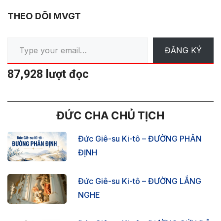
THEO DÕI MVGT
Type your email…
ĐĂNG KÝ
87,928 lượt đọc
ĐỨC CHA CHỦ TỊCH
Đức Giê-su Ki-tô – ĐƯỜNG PHÂN
ĐỊNH
Đức Giê-su Ki-tô – ĐƯỜNG LẮNG
NGHE