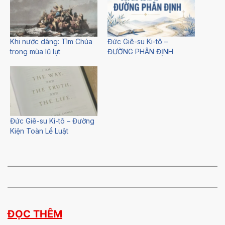
Khi nước dâng: Tìm Chúa
Đức Giê-su Ki-tô –
trong mùa lũ lụt
ĐƯỜNG PHÂN ĐỊNH
Đức Giê-su Ki-tô – Đường
Kiện Toàn Lề Luật
ĐỌC THÊM