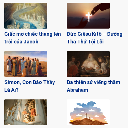
Giấc mơ chiếc thang lên
Đức Giêsu Kitô – Đường
trời của Jacob
Tha Thứ Tội Lỗi
Simon, Con Bảo Thầy
Ba thiên sứ viếng thăm
Là Ai?
Abraham