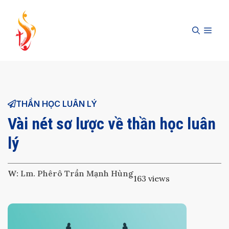
Skip
to
MEN
content
THẦN HỌC LUÂN LÝ
Vài nét sơ lược về thần học luân
lý
W:
Lm. Phêrô Trần Mạnh Hùng
163 views