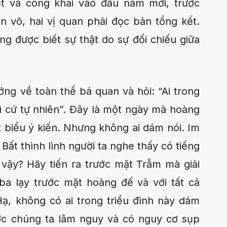
ệt và công khai vào đầu năm mới, trước
 võ, hai vị quan phải đọc bản tổng kết.
g được biết sự thật do sự đối chiếu giữa
ng về toàn thể bá quan và hỏi: “Ai trong
ì cứ tự nhiên”. Ðây là một ngày mà hoàng
t biểu ý kiến. Nhưng không ai dám nói. Im
 Bất thình lình người ta nghe thấy có tiếng
 vậy? Hãy tiến ra trước mặt Trẫm mà giải
 ba lạy trước mặt hoàng đế và với tất cả
Hạ, không có ai trong triều đình này dám
ước chúng ta lâm nguy và có nguy cơ sụp