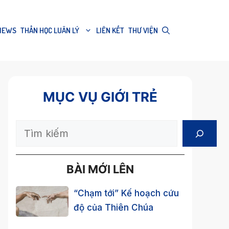
IEWS
THẦN HỌC LUÂN LÝ
LIÊN KẾT
THƯ VIỆN
MỤC VỤ GIỚI TRẺ
Search
BÀI MỚI LÊN
“Chạm tới” Kế hoạch cứu
độ của Thiên Chúa