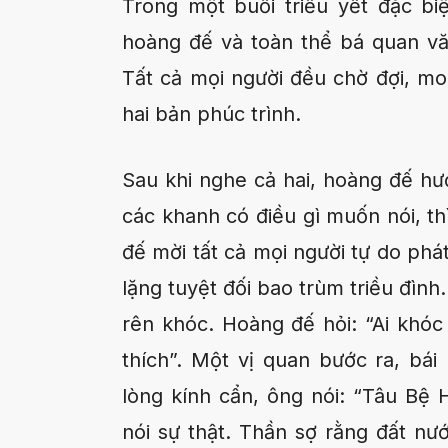
Trong một buổi triều yết đặc bi
hoàng đế và toàn thể bá quan văn
Tất cả mọi người đều chờ đợi, mon
hai bản phúc trình.
Sau khi nghe cả hai, hoàng đế hướ
các khanh có điều gì muốn nói, th
đế mời tất cả mọi người tự do phá
lặng tuyệt đối bao trùm triều đình.
rên khóc. Hoàng đế hỏi: “Ai khóc
thích”. Một vị quan bước ra, bái
lòng kính cẩn, ông nói: “Tâu Bệ 
nói sự thật. Thần sợ rằng đất n