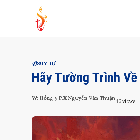
Skip
to
content
SUY TƯ
Hãy Tường Trình Về 
W:
Hồng y P.X Nguyễn Văn Thuận
46 views