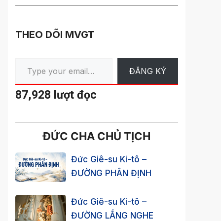
THEO DÕI MVGT
Type your email…
ĐĂNG KÝ
87,928 lượt đọc
ĐỨC CHA CHỦ TỊCH
Đức Giê-su Ki-tô –
ĐƯỜNG PHÂN ĐỊNH
Đức Giê-su Ki-tô –
ĐƯỜNG LẮNG NGHE