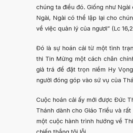
chúng ta điều đó. Giống như Ngài 
Ngài, Ngài có thể lập lại cho chú
về việc quản lý của ngươi” (Lc 16,2
Ðó là sự hoán cải từ một tình trạ
thi Tin Mừng một cách chân chín
giả trá để đặt trọn niềm Hy Vọn
người đóng góp vào sứ vụ của Th
Cuộc hoán cải ấy mới được Ðức 
Thánh dành cho Giáo Triều và rất
một cuộc hành trình hướng về Thi
chiến thắng tội lỗi.