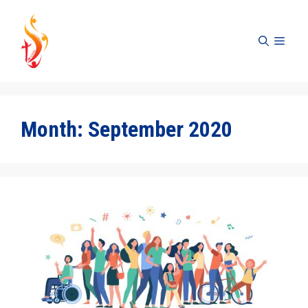
Skip
to
MEN
content
Month:
September 2020