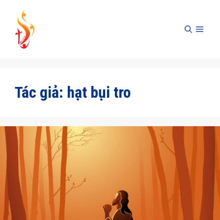
Skip
to
MEN
content
Tác giả:
hạt bụi tro