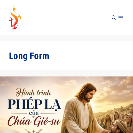
Skip
to
MEN
content
Long Form