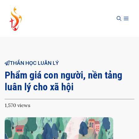
Skip
to
MEN
content
THẦN HỌC LUÂN LÝ
Phẩm giá con người, nền tảng
luân lý cho xã hội
1,570 views