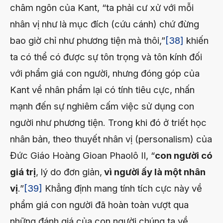
châm ngôn của Kant, “ta phải cư xử với mỗi
nhân vị như là mục đích (cứu cánh) chứ đừng
bao giờ chỉ như phương tiện mà thôi,”
[38]
khiến
ta có thể có được sự tôn trọng và tôn kính đối
với phẩm giá con người, nhưng đóng góp của
Kant về nhân phẩm lại có tính tiêu cực, nhấn
mạnh đến sự nghiêm cấm việc sử dụng con
người như phương tiện. Trong khi đó ở triết học
nhân bản, theo thuyết nhân vị (personalism) của
Đức Giáo Hoàng Gioan Phaolô II, “
con người có
giá trị
, lý do đơn giản,
vì người ấy là một nhân
vị
.”
[39]
Khẳng định mang tính tích cực này về
phẩm giá con người đã hoàn toàn vượt qua
những đánh giá của con người chúng ta về