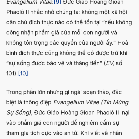
Evangelium Vitae
.
[9]
Đức Giáo Hoàng Gioan
Phaolô II nhắc nhở chúng ta: không một xã hội
dân chủ đích thực nào có thể tồn tại “nếu không
công nhận phẩm giá của mỗi con người và
không tôn trọng các quyền của người ấy.” Hoà
bình đích thực cũng không thể có được trừ khi
“sự sống được bảo vệ và thăng tiến” (
EV,
số
101).
[10]
Trong phần lớn những gì ngài soạn thảo, đặc
biệt là thông điệp
Evangelium Vitae
(Tin Mừng
Sự Sống)
, Đức Giáo Hoàng Gioan Phaolô II nại
vào phẩm giá con người để nghiêm cấm sự
tham gia tích cực vào an tử. Khi viết về nhân