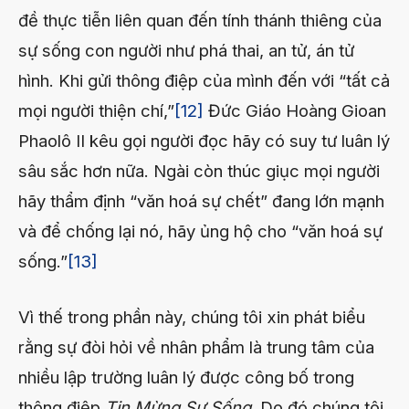
đề thực tiễn liên quan đến tính thánh thiêng của
sự sống con người như phá thai, an tử, án tử
hình. Khi gửi thông điệp của mình đến với “tất cả
mọi người thiện chí,”
[12]
Đức Giáo Hoàng Gioan
Phaolô II kêu gọi người đọc hãy có suy tư luân lý
sâu sắc hơn nữa. Ngài còn thúc giục mọi người
hãy thẩm định “văn hoá sự chết” đang lớn mạnh
và để chống lại nó, hãy ủng hộ cho “văn hoá sự
sống.”
[13]
Vì thế trong phần này, chúng tôi xin phát biểu
rằng sự đòi hỏi về nhân phẩm là trung tâm của
nhiều lập trường luân lý được công bố trong
thông điệp
Tin Mừng Sự Sống
. Do đó chúng tôi